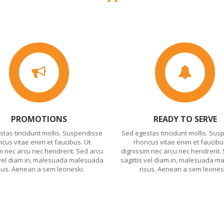
PROMOTIONS
READY TO SERVE
stas tincidunt mollis. Suspendisse
Sed egestas tincidunt mollis. Sus
cus vitae enim et faucibus. Ut
rhoncus vitae enim et faucibu
m nec arcu nec hendrerit. Sed arcu
dignissim nec arcu nec hendrerit.
 vel diam in, malesuada malesuada
sagittis vel diam in, malesuada 
sus. Aenean a sem leoneski.
risus. Aenean a sem leones