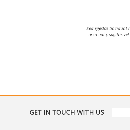
ibus. Ut dignissim nec arcu nec hendrerit sed
Sed egestas tincidunt 
a sem leo. Nam ultricies dolor et mi tempor,
arcu odio, sagittis v
din.
er
GET IN TOUCH WITH US