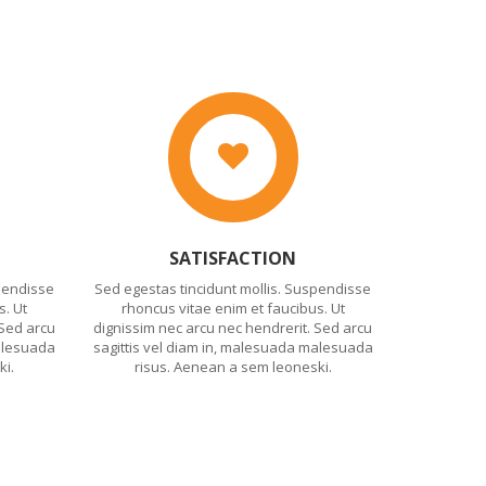
SATISFACTION
pendisse
Sed egestas tincidunt mollis. Suspendisse
s. Ut
rhoncus vitae enim et faucibus. Ut
 Sed arcu
dignissim nec arcu nec hendrerit. Sed arcu
malesuada
sagittis vel diam in, malesuada malesuada
ki.
risus. Aenean a sem leoneski.