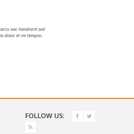
 arcu nec hendrerit sed
Sed egestas tincidunt mollis. Suspendisse rh
es dolor et mi tempor,
arcu odio, sagittis vel diam in, malesuada 
non
T
FOLLOW US: