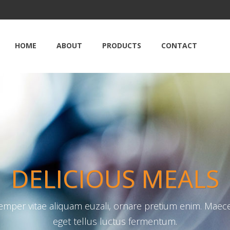
HOME
ABOUT
PRODUCTS
CONTACT
DELICIOUS MEALS
semper vitae aliquam euzali, ornare pretium enim. Maec
eget tellus luctus fermentum.