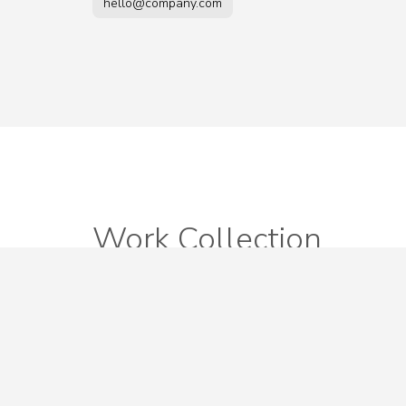
hello@company.com
Work Collection
Morbi sit amet erat ullamcorper, varius erat at, v
vel tincidunt orci. Curabitur tristique ante non m