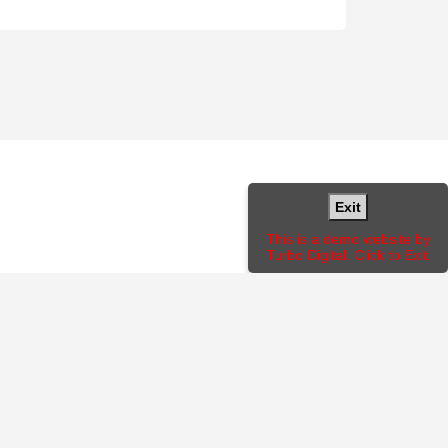
Exit
This is a demo website by
Turbo Digital. Click to Exit.
 ex, id eleifend purus. Nulla id fermentum nisl,
are a non metus.