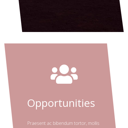
Opportunities
Praesent ac bibendum tortor, mollis